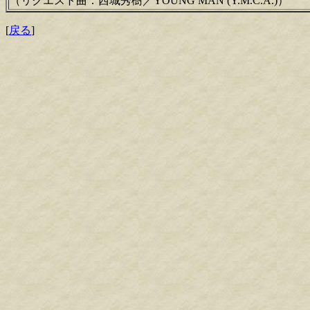
（リクエスト曲．西城秀樹／YOUNG MAN (Y.M.C.A.)）
[
戻る
]