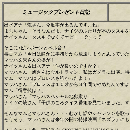
ミュージックプレゼント日記
出水アナ「蝮さん、今度本が出るんですよね」
まむちゃん「そうなんだよ。ナイツのふたりが本のタスキを
ナイツさん「タスキでなくてオビ！」ですって。
そこに♪ピンポーンとベル音！
毒舌マム「今日は静かに事務所から放送しようと思っていた
マッハ文朱さんの姿が！
ナイツさん＆出水アナ「仲が良いのですか？」
マッハさん「蝮さんはウルトラマン、私はガメラに出演。特
マム「マッハはプロレスも強かったよ！」
マッハさん「プロレスは１５才から３年間でやめたんですよ
マム「得意技は？」
マッハさん「マッハスペシャル地獄蹴り！」
ナイツの塙さん「子供のころクイズ番組を見ていました。ず
そんなマムとマッハさん・・・むかし話やシャンソンを歌っ
そうそう、マッハさんは来年公開の特撮映画「ネズラ」にも